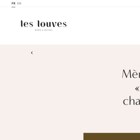
FR
EN
›
Mèr
cha