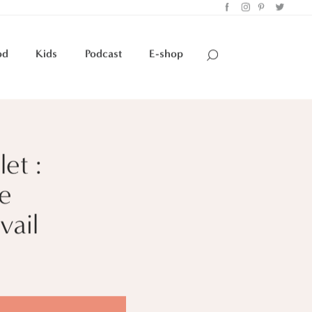
od
Kids
Podcast
E-shop
et :
e
vail