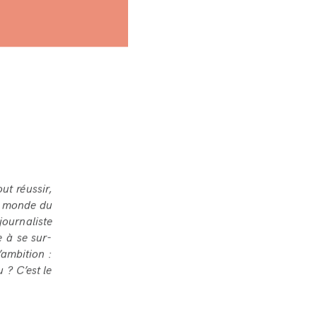
ut réussir,
un monde du
journaliste
e à se sur-
’ambition :
 ? C’est le