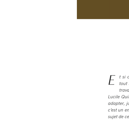
E
t si
tout
trav
Lucile Qui
adapter, j
c’est un e
sujet de c