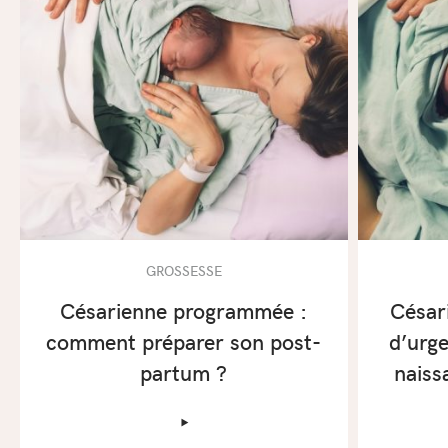
GROSSESSE
Césarienne programmée :
César
comment préparer son post-
d’urg
partum ?
naiss
‣