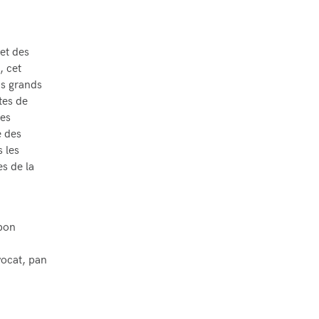
 et des
 cet
us grands
tes de
les
e des
 les
es de la
 bon
vocat, pan