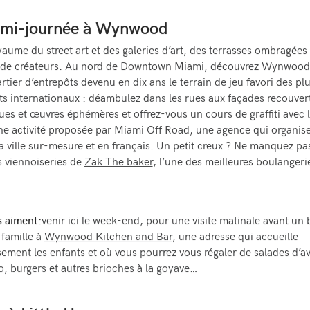
mi-journée à Wynwood
oyaume du street art et des galeries d’art, des terrasses ombragées
 de créateurs. Au nord de Downtown Miami, découvrez Wynwood,
rtier d’entrepôts devenu en dix ans le terrain de jeu favori des pl
ists internationaux : déambulez dans les rues aux façades recouver
ques et œuvres éphémères et offrez-vous un cours de graffiti avec 
ne activité proposée par Miami Off Road, une agence qui organis
 la ville sur-mesure et en français. Un petit creux ? Ne manquez pas
s viennoiseries de
Zak The baker
, l’une des meilleures boulangeri
s aiment
:
venir ici le week-end, pour une visite matinale avant un
famille à
Wynwood Kitchen and Bar
, une adresse qui accueille
ement les enfants et où vous pourrez vous régaler de salades d’a
, burgers et autres brioches à la goyave…