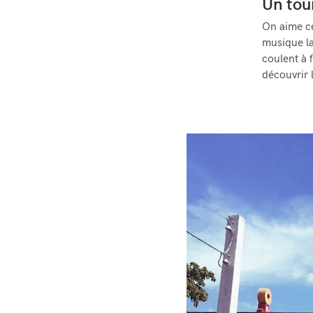
Un tou
On aime ce
musique la
coulent à f
découvrir 