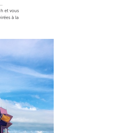
s…
ch et vous
irées à la