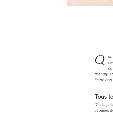
Q
ue
se
po
friendly, 
fleure bon 
Tous l
Des façade
cabanes de