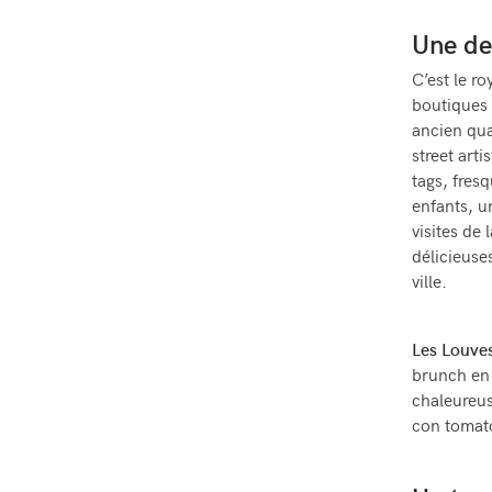
Une de
C’est le r
boutiques
ancien qua
street art
tags, fres
enfants, u
visites de
délicieuse
ville.
Les Louve
brunch en 
chaleureus
con tomato