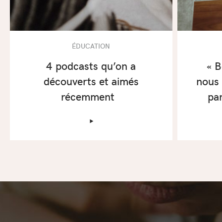
ÉDUCATION
4 podcasts qu’on a
« 
découverts et aimés
nous 
récemment
pa
‣