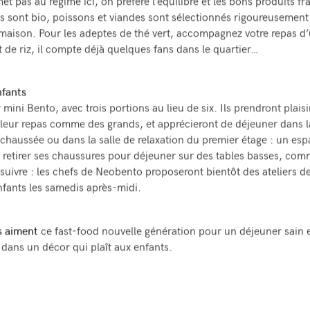
t pas au régime ici, on préfère l’équilibre et les bons produits fra
s sont bio, poissons et viandes sont sélectionnés rigoureusement 
s maison. Pour les adeptes de thé vert, accompagnez votre repas 
it de riz, il compte déjà quelques fans dans le quartier…
nfants
r mini Bento, avec trois portions au lieu de six. Ils prendront plaisi
eur repas comme des grands, et apprécieront de déjeuner dans 
chaussée ou dans la salle de relaxation du premier étage : un esp
 à retirer ses chaussures pour déjeuner sur des tables basses, com
uivre : les chefs de Neobento proposeront bientôt des ateliers de
nfants les samedis après-midi.
s aiment
ce fast-food nouvelle génération pour un déjeuner sain 
ans un décor qui plaît aux enfants.