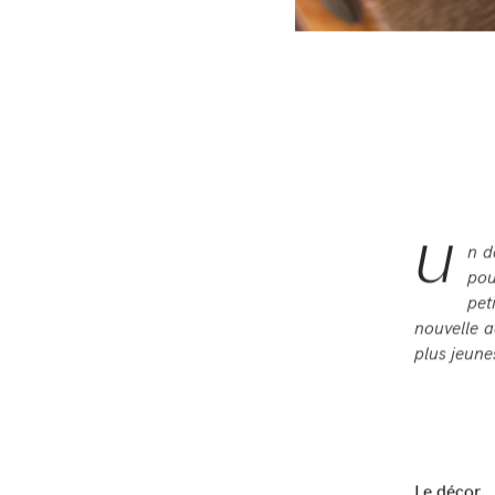
U
n d
pou
pet
nouvelle a
plus jeune
L
e décor