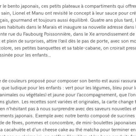
r le bento japonais, ces petits plateaux à compartiments qui offre
 sain, Lionel et Manu ont revisité le concept à leur sauce pour cr
çais, gourmand et toujours aussi équilibré. Quatre ans plus tard
ses habitués dans le Marais et inaugure sa nouvelle adresse dans 
nte rue du Faubourg Poissonnière, dans le Xe arrondissement de 
t et plein de surprises, attire l’œil dès le pas de porte, avec son mo
colore, ses petites banquettes et sa table-cabane, on croirait pre
ssinée pour les enfants…
 de couleurs proposé pour composer son bento est aussi rassur
s que ludique pour les enfants : vert pour les légumes, bleu pour l
(animales ou végétales) et jaune pour l’accompagnement, que l’on 
s gluten. Les recettes sont variées et originales, la carte change 
en n’hésitant pas à nous surprendre avec des saveurs nouvelles e
ments japonais. Exemple avec notre bento composé de sucrines r
de de fèves, pommes et concombre, de mini-boulettes japonaises
 la cacahuète et d’un cheese cake au thé matcha pour terminer e