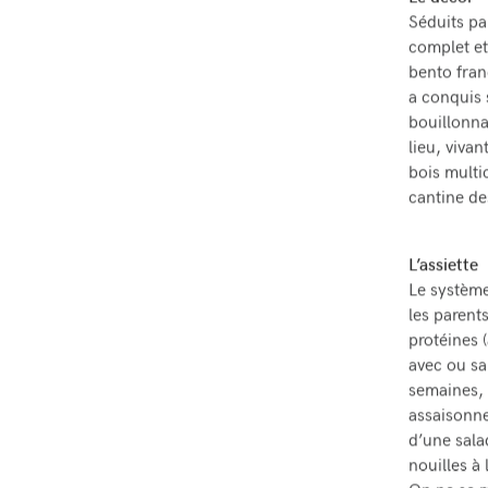
Séduits pa
complet et
bento fran
a conquis 
bouillonna
lieu, vivan
bois multi
cantine de
L’assiette
Le système
les parent
protéines 
avec ou san
semaines, 
assaisonne
d’une sala
nouilles à