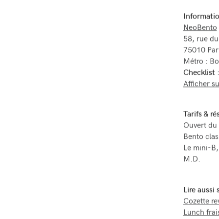
Informatio
NeoBento
58, rue du
75010 Par
Métro : Bo
Checklist
Afficher s
Tarifs & ré
Ouvert du 
Bento clas
Le mini-B,
M.D.
Lire aussi
Cozette rev
Lunch frai