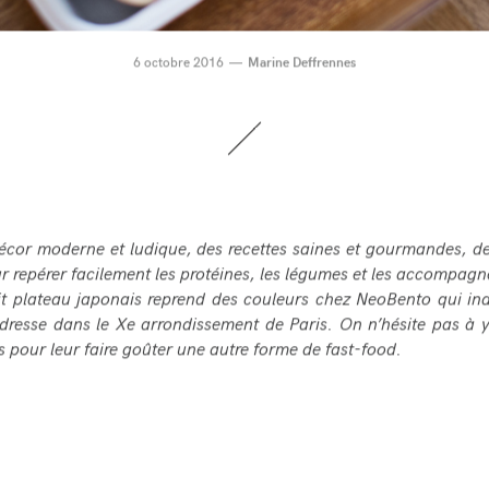
6 octobre 2016
Marine Deffrennes
é
cor moderne et ludique, des recettes saines et gourmandes, d
r rep
é
rer facilement les prot
é
ines, les l
é
gumes et les accompagne
it plateau japonais reprend des couleurs chez NeoBento qui in
dresse dans le Xe arrondissement de Paris. On n
’
h
é
site pas
à
y
s pour leur faire go
û
ter une autre forme de fast-food.