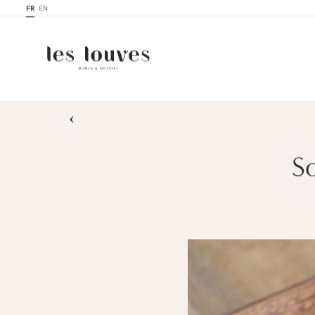
FR
EN
›
S