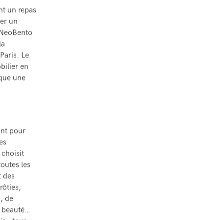
nt un repas
éer un
, NeoBento
la
Paris. Le
bilier en
sque une
ant pour
es
choisit
toutes les
t des
ôties,
, de
n beauté…