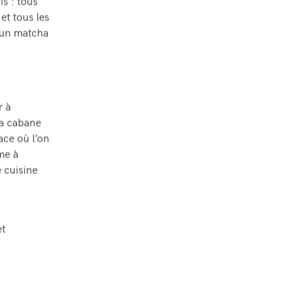
is : tous
et tous les
d’un matcha
r à
la cabane
ace où l’on
me à
 cuisine
et