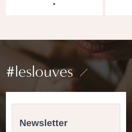
‣
#leslouves