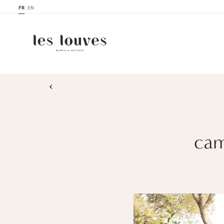
FR
EN
›
cam