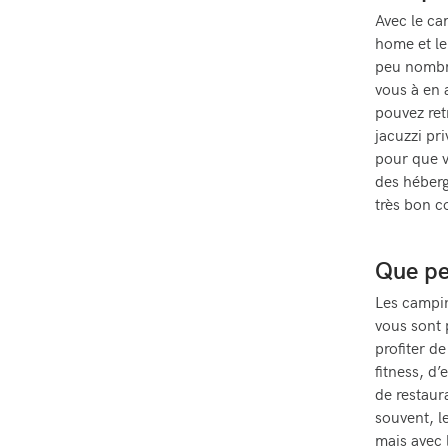
Avec le ca
home et le 
peu nombre
vous à en 
pouvez retr
jacuzzi pri
pour que v
des héberg
très bon c
Que pe
Les campin
vous sont 
profiter d
fitness, d’
de restaur
souvent, l
mais avec 