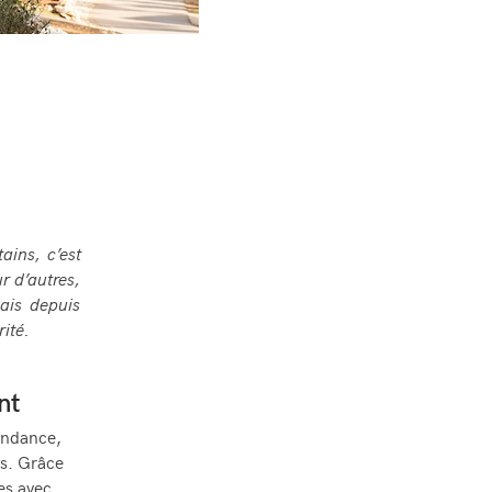
ains, c’est
r d’autres,
ais depuis
ité.
nt
endance,
es. Grâce
es avec