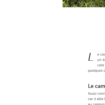
L
e ca
un b
cela
quelques a
Le cam
Aussi conn
car il alli
au
campin