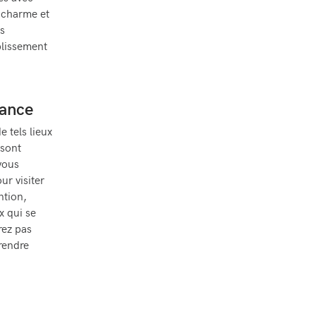
n charme et
s
blissement
rance
 tels lieux
 sont
vous
ur visiter
ntion,
x qui se
rez pas
rendre