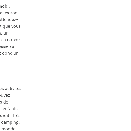
mobil-
elles sont
 attendez-
rt que vous
n, un
s en œuvre
asse sur
t donc un
s activités
ouvez
es de
s enfants,
droit. Très
du camping,
le monde