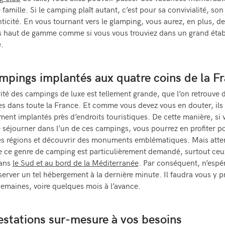
 famille. Si le camping plaît autant, c’est pour sa convivialité, so
ticité. En vous tournant vers le glamping, vous aurez, en plus, de
s haut de gamme comme si vous vous trouviez dans un grand éta
.
mpings implantés aux quatre coins de la F
ité des campings de luxe est tellement grande, que l’on retrouve de
s dans toute la France. Et comme vous devez vous en douter, ils
ment implantés près d’endroits touristiques. De cette manière, si 
 séjourner dans l’un de ces campings, vous pourrez en profiter po
s régions et découvrir des monuments emblématiques. Mais atte
 ce genre de camping est particulièrement demandé, surtout ceu
dans
le Sud et au bord de la Méditerranée
. Par conséquent, n’espé
server un tel hébergement à la dernière minute. Il faudra vous y p
emaines, voire quelques mois à l’avance.
estations sur-mesure à vos besoins