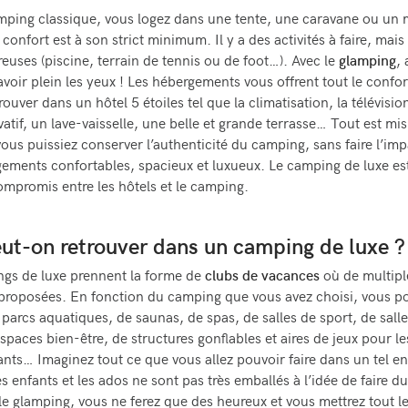
mping classique, vous logez dans une tente, une caravane ou un 
confort est à son strict minimum. Il y a des activités à faire, mais 
uses (piscine, terrain de tennis ou de foot…). Avec le
glamping
,
avoir plein les yeux ! Les hébergements vous offrent tout le confo
ouver dans un hôtel 5 étoiles tel que la climatisation, la télévisio
vatif, un lave-vaisselle, une belle et grande terrasse… Tout est mi
ous puissiez conserver l’authenticité du camping, sans faire l’imp
ements confortables, spacieux et luxueux. Le camping de luxe es
ompromis entre les hôtels et le camping.
ut-on retrouver dans un camping de luxe ?
gs de luxe prennent la forme de
clubs de vacances
où de multiple
proposées. En fonction du camping que vous avez choisi, vous p
e parcs aquatiques, de saunas, de spas, de salles de sport, de sall
espaces bien-être, de structures gonflables et aires de jeux pour le
ants… Imaginez tout ce que vous allez pouvoir faire dans un tel en
es enfants et les ados ne sont pas très emballés à l’idée de faire 
le glamping, vous ne ferez que des heureux et vous mettrez tout 