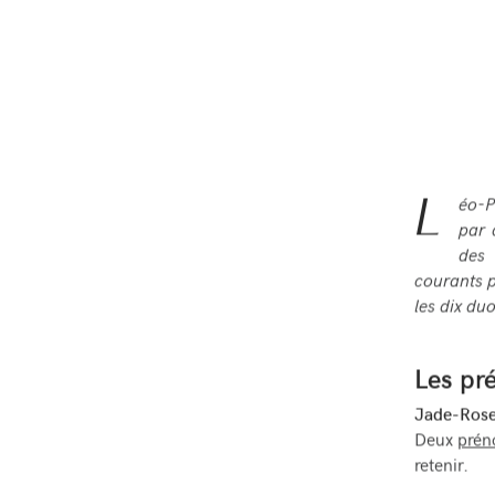
L
éo-P
par 
des 
courants p
les dix du
Les pr
Jade-Ros
Deux
prén
retenir.