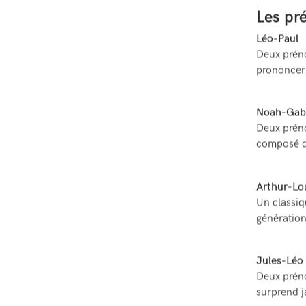
Les pr
Léo-Paul
Deux préno
prononcer
Noah-Gabr
Deux prén
composé qu
Arthur-Lo
Un classiq
génération
Jules-Léo
Deux préno
surprend j