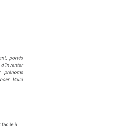
nt, portés
 d’inventer
ux prénoms
ncer. Voici
facile à