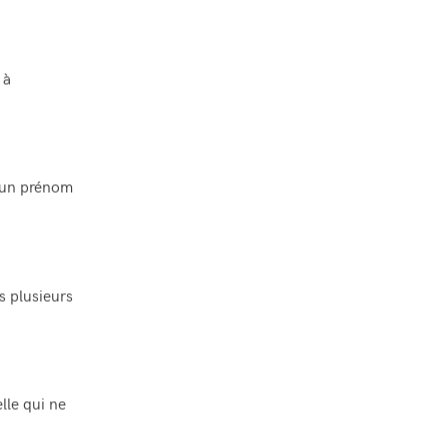
 à
 un prénom
s plusieurs
lle qui ne