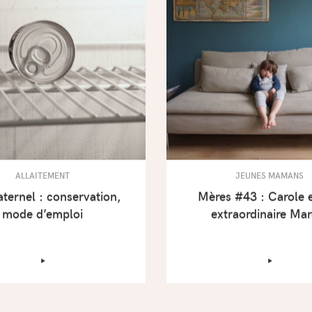
ALLAITEMENT
JEUNES MAMANS
aternel : conservation,
Mères #43 : Carole 
mode d’emploi
extraordinaire Mar
‣
‣