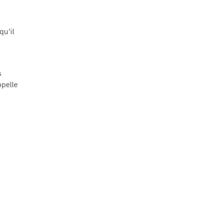
u’il
s
ppelle