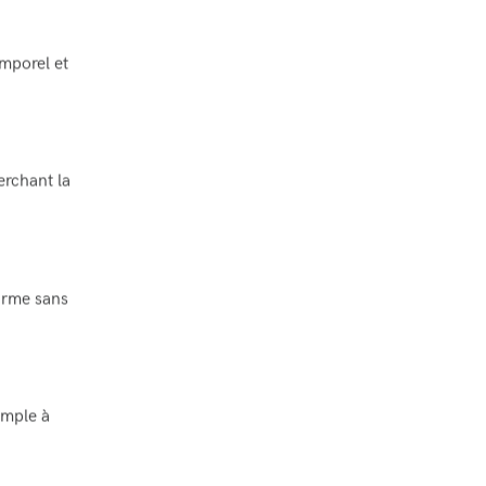
mporel et
erchant la
arme sans
imple à