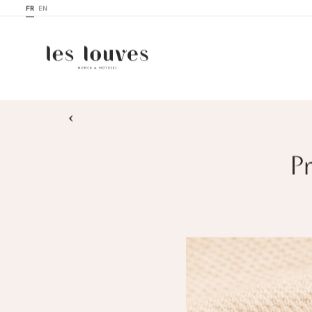
FR
EN
›
P