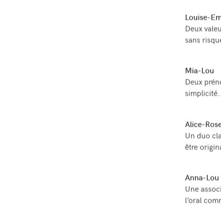
Louise-E
Deux valeu
sans risqu
Mia-Lou
Deux préno
simplicité.
Alice-Ros
Un duo cla
être origin
Anna-Lou
Une associ
l’oral comm