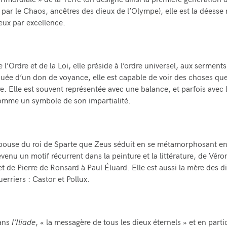
rimordiale » de la Terre (on désigne ainsi la première génération 
par le Chaos, ancêtres des dieux de l’Olympe), elle est la déesse
ieux par excellence.
 l’Ordre et de la Loi, elle préside à l’ordre universel, aux serments 
ouée d’un don de voyance, elle est capable de voir des choses q
e. Elle est souvent représentée avec une balance, et parfois avec 
omme un symbole de son impartialité.
’épouse du roi de Sparte que Zeus séduit en se métamorphosant e
venu un motif récurrent dans la peinture et la littérature, de Véro
t de Pierre de Ronsard à Paul Éluard. Elle est aussi la mère des d
erriers : Castor et Pollux.
dans
l’Iliade
, « la messagère de tous les dieux éternels » et en parti