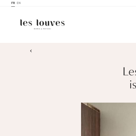
FR
EN
›
Le
i