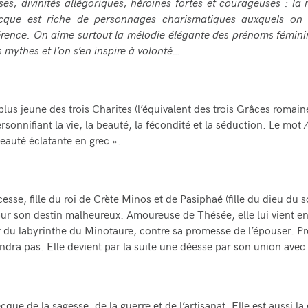
ses, divinités allégoriques, héroïnes fortes et courageuses : la
cque est riche de personnages charismatiques auxquels on 
érence. On aime surtout la mélodie élégante des prénoms fémini
 mythes et l’on s’en inspire à volonté…
 plus jeune des trois Charites (l’équivalent des trois Grâces romain
rsonnifiant la vie, la beauté, la fécondité et la séduction. Le mot
beauté éclatante en grec ».
esse, fille du roi de Crète Minos et de Pasiphaé (fille du dieu du so
r son destin malheureux. Amoureuse de Thésée, elle lui vient en
 du labyrinthe du Minotaure, contre sa promesse de l’épouser. P
iendra pas. Elle devient par la suite une déesse par son union ave