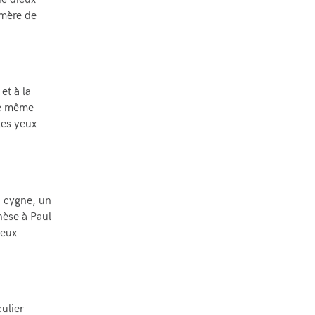
de dieux
 mère de
et à la
ue même
les yeux
n cygne, un
nèse à Paul
ieux
culier