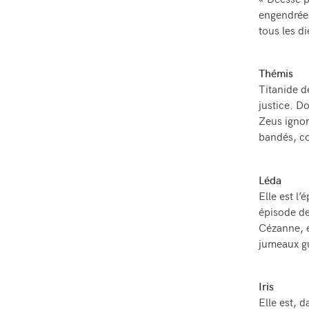
« Déesse p
engendrée 
tous les d
Thémis
Titanide de
justice. D
Zeus ignor
bandés, c
Léda
Elle est l
épisode de
Cézanne, e
jumeaux gu
Iris
Elle est, 