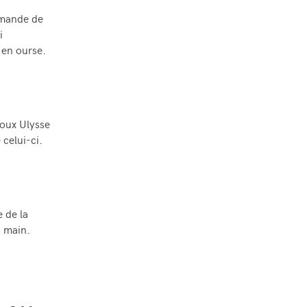
emande de
i
 en ourse.
poux Ulysse
celui-ci.
e de la
a main.