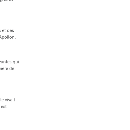
 grande
 et des
Apollon.
éantes qui
 mère de
e vivait
 est