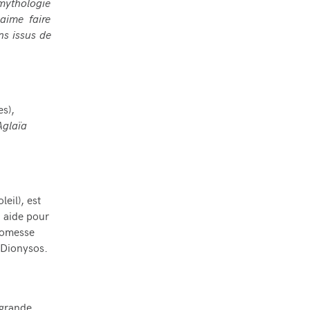
 mythologie
aime faire
ns issus de
es),
Aglaïa
leil), est
 aide pour
romesse
c Dionysos.