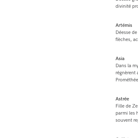
Déesse grec
divinité pr
Artémis
Déesse de 
flèches, a
Asia
Dans la my
régnèrent a
Prométhée,
Astrée
Fille de Ze
parmi les 
souvent re