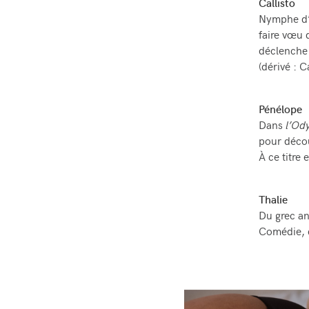
Callisto
Nymphe d’u
faire vœu 
déclenche 
(dérivé : Ca
Pénélope
Dans
l’Od
pour décou
À ce titre 
Thalie
Du grec a
Comédie, q