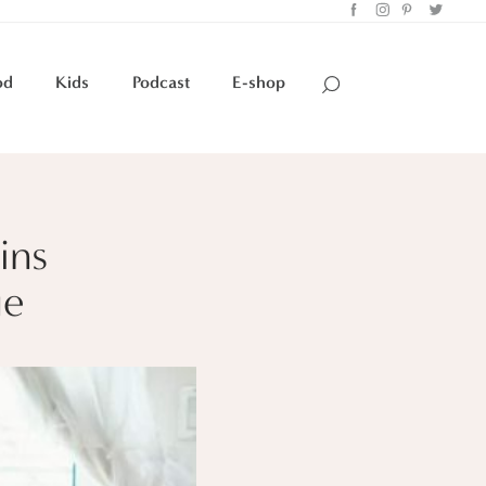
od
Kids
Podcast
E-shop
ins
ue