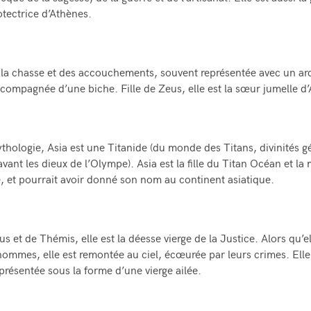
que de la sagesse, de la guerre et de l’artisanat. Elle est aussi la
otectrice d’Athènes.
la chasse et des accouchements, souvent représentée avec un arc
ccompagnée d’une biche. Fille de Zeus, elle est la sœur jumelle d’
thologie, Asia est une Titanide (du monde des Titans, divinités g
vant les dieux de l’Olympe). Asia est la fille du Titan Océan et la
 et pourrait avoir donné son nom au continent asiatique.
us et de Thémis, elle est la déesse vierge de la Justice. Alors qu’ell
hommes, elle est remontée au ciel, écœurée par leurs crimes. Elle
présentée sous la forme d’une vierge ailée.