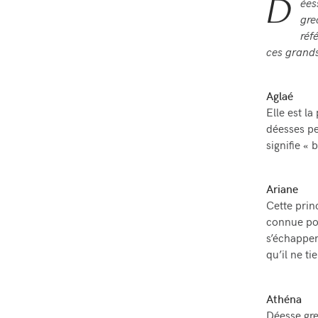
D
ées
gre
réf
ces grands
Aglaé
Elle est la
déesses pe
signifie « 
Ariane
Cette princ
connue pou
s’échapper
qu’il ne t
Athéna