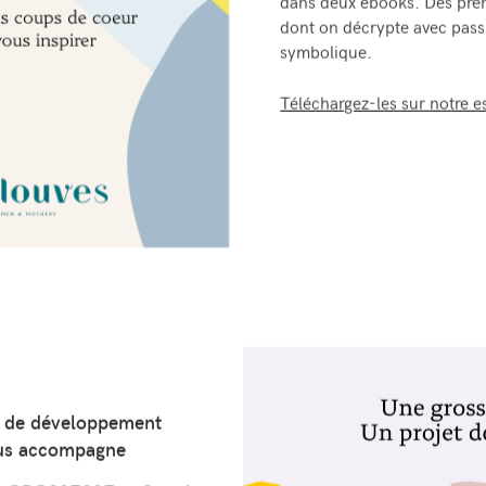
dans deux ebooks. Des prén
dont on décrypte avec passio
symbolique.
Téléchargez-les sur notre 
 de développement
us accompagne