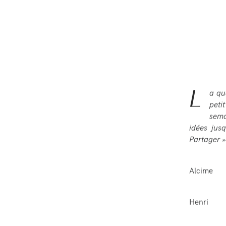
L
a qu
peti
sema
idées jus
Partager » 
Alcime
Henri