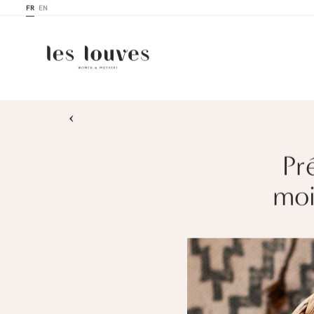
FR
EN
›
Pr
moi