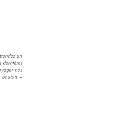
attendez un
s dernières
voyager nos
n bouton «