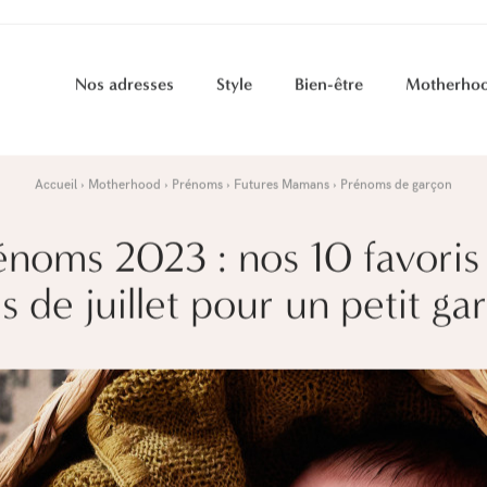
Nos adresses
Style
Bien-être
Motherho
Accueil
Motherhood
Prénoms
Futures Mamans
Prénoms de garçon
énoms 2023 : nos 10 favoris
s de juillet pour un petit ga