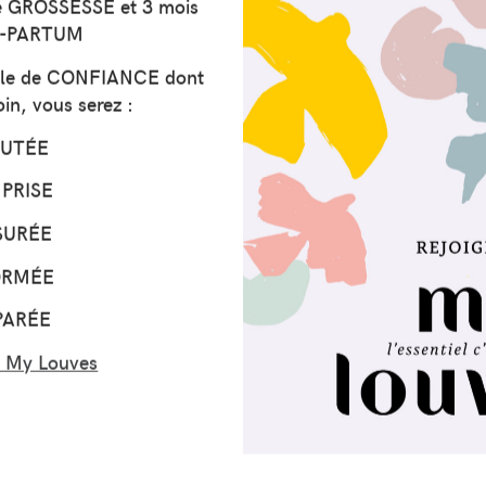
e GROSSESSE et 3 mois
T-PARTUM
ercle de CONFIANCE dont
in, vous serez :
UTÉE
PRISE
SURÉE
ORMÉE
PARÉE
 My Louves