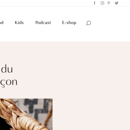
od
Kids
Podcast
E-shop
 du
rçon