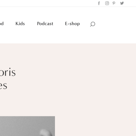
od
Kids
Podcast
E-shop
oris
es