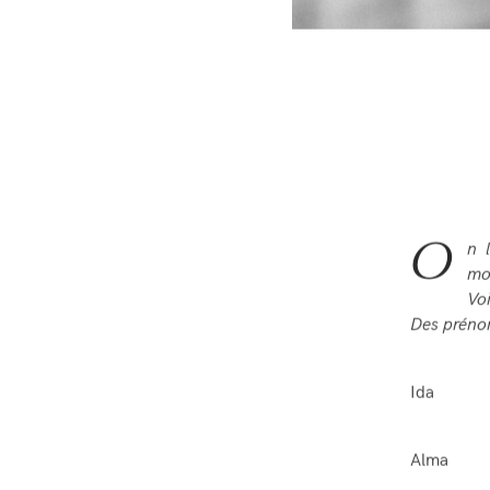
O
n 
mo
Voi
Des prénom
Ida
Alma