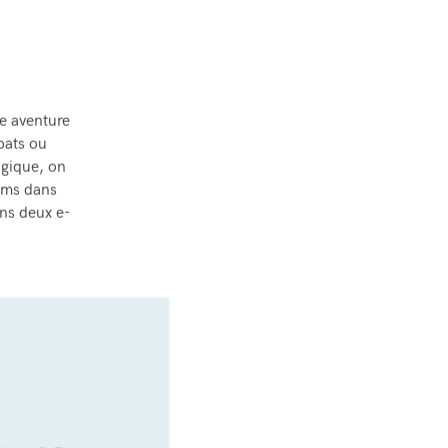
ne aventure
bats ou
gique, on
noms dans
ans deux e-