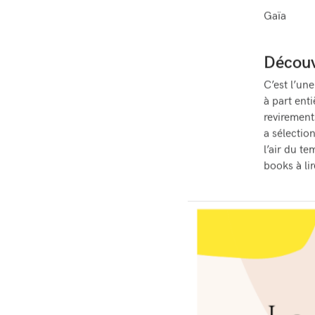
Gaïa
Découv
C’est l’un
à part ent
revirement
a sélectio
l’air du t
books à lir