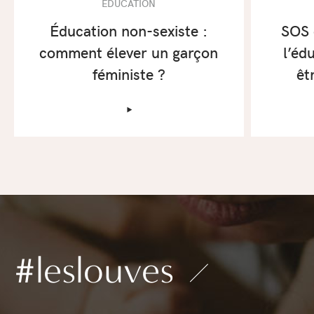
ÉDUCATION
Éducation non-sexiste :
SOS c
comment élever un garçon
l’éd
féministe ?
êt
‣
#leslouves