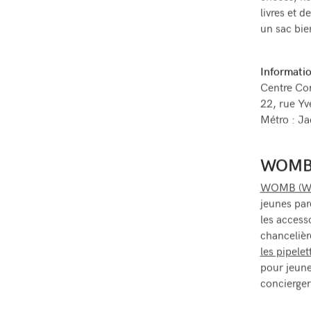
livres et d
un sac bie
Informatio
Centre Co
22, rue Yv
Métro : J
WOMB :
WOMB (Wor
jeunes par
les access
chancelièr
les pipelet
pour jeune
concierger