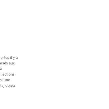
rtes il y a
acrés aux
 à
llections
ol une
ts, objets