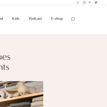
od
Kids
Podcast
E-shop
ues
nts