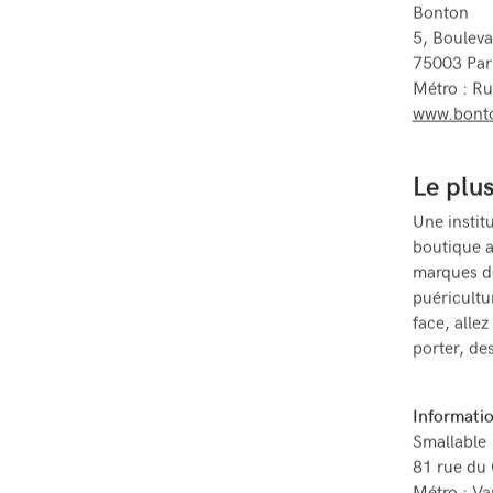
Bonton
5, Bouleva
75003 Par
Métro : Ru
www.bonto
Le plus
Une instit
boutique a
marques de
puéricultur
face, allez
porter, de
Informatio
Smallable
81 rue du