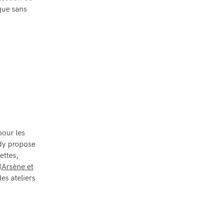
ique sans
pour les
ndy propose
ettes,
(
Arsène et
des ateliers