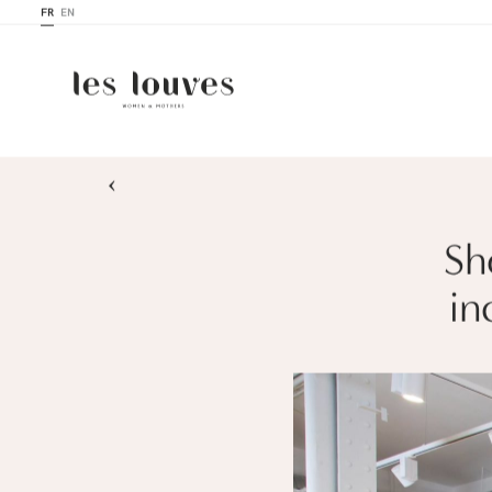
FR
EN
›
Sh
in