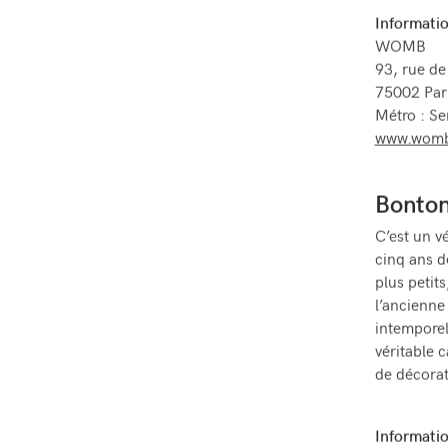
Informatio
WOMB
93, rue d
75002 Par
Métro : Se
www.womb
Bonton
C’est un vé
cinq ans d
plus petit
l’ancienne 
intemporel
véritable 
de décorati
Informatio