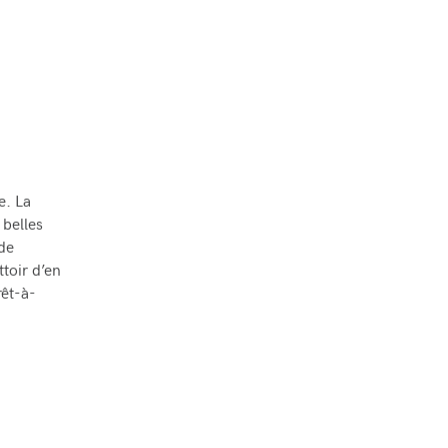
e. La
 belles
de
ttoir d’en
rêt-à-