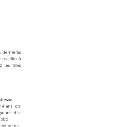
s dernières
erveilles à
 les trois
adresse
-14 ans, on
iques et la
 bobo
lection de