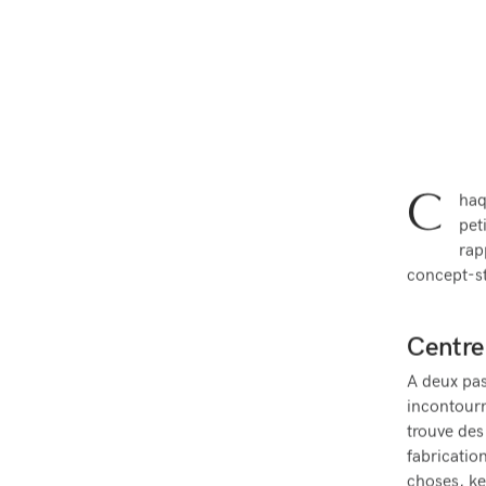
C
haq
pet
rap
concept-st
Centre
A deux pas
incontourn
trouve des
fabricatio
choses, ke