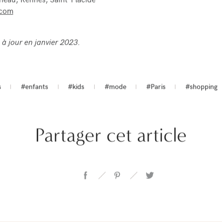
neau, Rennes, Saint-Placide
.com
s à jour en janvier 2023.
s
#enfants
#kids
#mode
#Paris
#shopping
Partager cet article