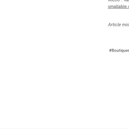
Métro : Va
smallable
Article mi
#Boutique