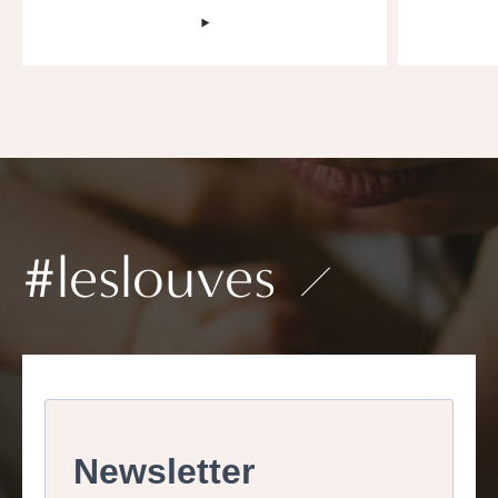
‣
#leslouves