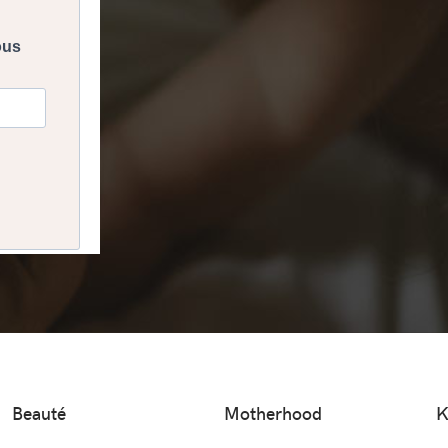
Beauté
Motherhood
K