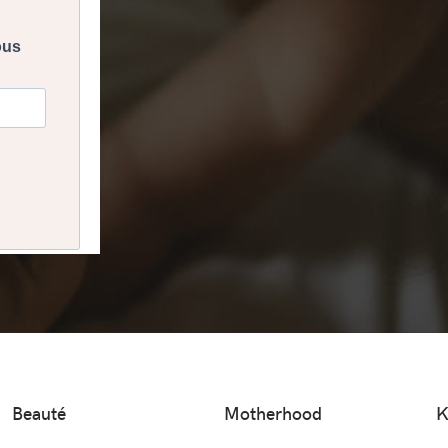
Beauté
Motherhood
K