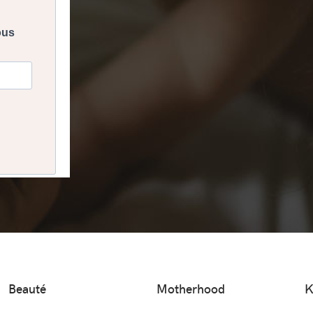
Beauté
Motherhood
K