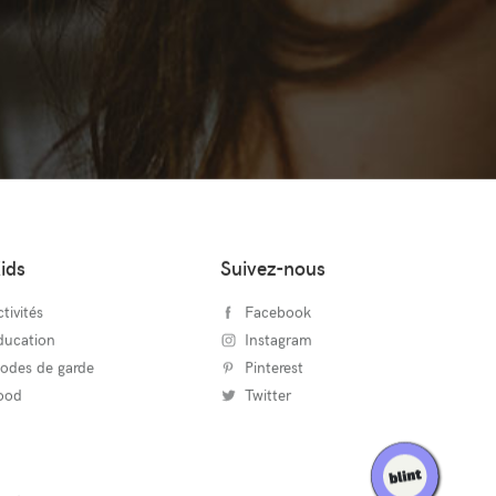
ids
Suivez-nous
tivités
Facebook
ducation
Instagram
odes de garde
Pinterest
ood
Twitter