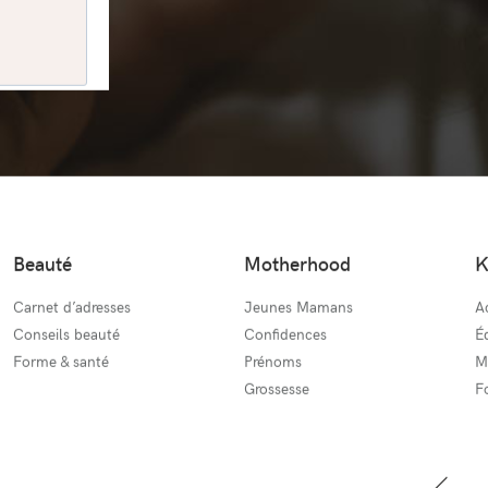
Beauté
Motherhood
K
Carnet d’adresses
Jeunes Mamans
Ac
Conseils beauté
Confidences
É
Forme & santé
Prénoms
M
Grossesse
F