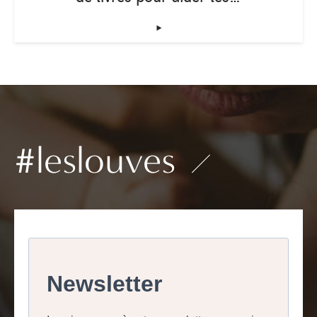
‣
#leslouves