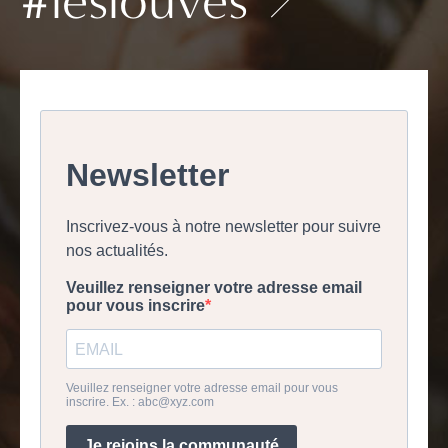
#leslouves