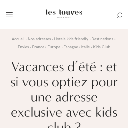
Accueil
Nos adresses
Hôtels kids friendly
Destinations
Envies
France
Europe
Espagne
Italie
Kids Club
Vacances d’été : et
si vous optiez pour
une adresse
exclusive avec kids
club ?