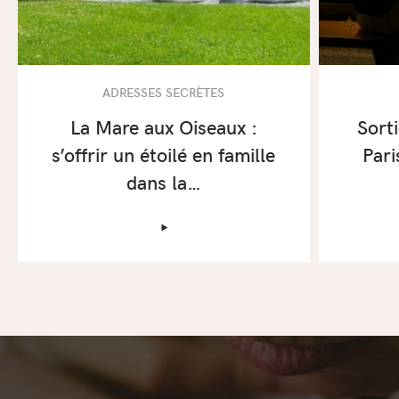
ADRESSES SECRÈTES
La Mare aux Oiseaux :
Sort
s’offrir un étoilé en famille
Pari
dans la…
‣