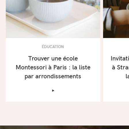
ÉDUCATION
Trouver une école
Invita
Montessori à Paris : la liste
à Stra
par arrondissements
l
‣