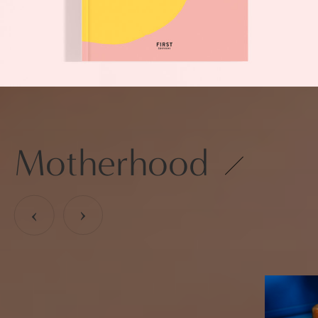
Motherhood
›
›