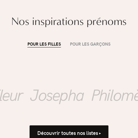
Nos inspirations prénoms
POUR LES FILLES
POUR LES GARÇONS
ÉDUCATION
Mon enfant rentre à
l'école : comment
r
Josepha
Philomène
accompagner la
propreté sans
Découvrir toutes nos listes