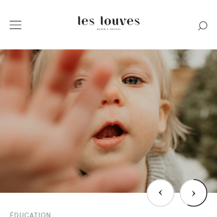
›
›
ÉDUCATION