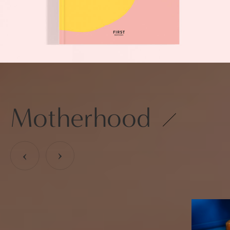
Motherhood
›
›