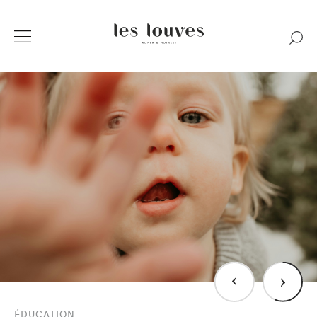
›
›
ÉDUCATION