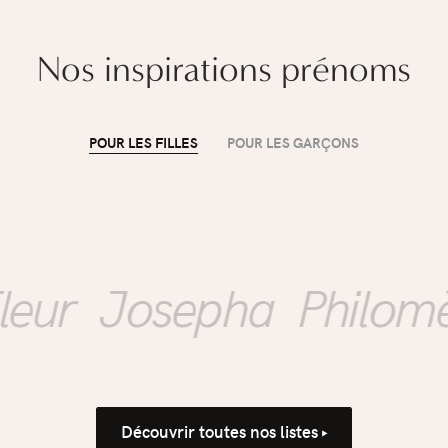
Nos inspirations prénoms
POUR LES FILLES
POUR LES GARÇONS
ÉDUCATION
Mon enfant rentre à
l'école : comment
r
Josepha
Philomèn
accompagner la
propreté sans
Découvrir toutes nos listes