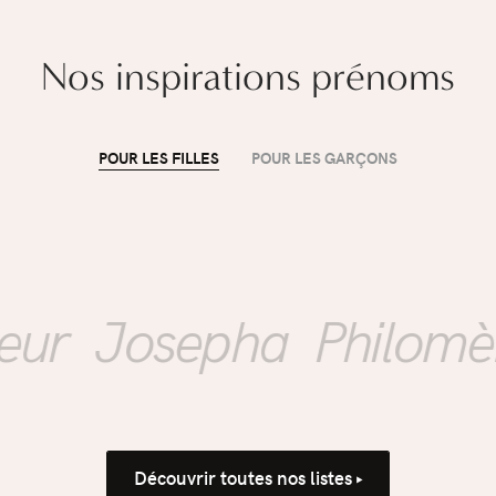
Nos inspirations prénoms
POUR LES FILLES
POUR LES GARÇONS
ÉDUCATION
Mon enfant rentre à
l'école : comment
r
Josepha
Philomène
accompagner la
propreté sans
Découvrir toutes nos listes