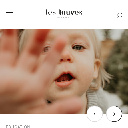
›
›
ÉDUCATION