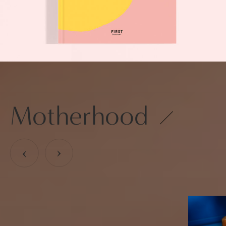
Motherhood
›
›