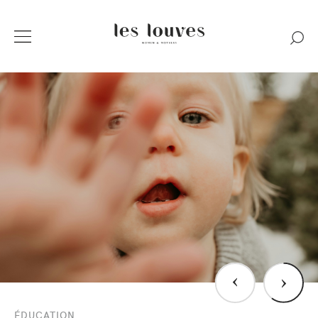
›
›
ÉDUCATION