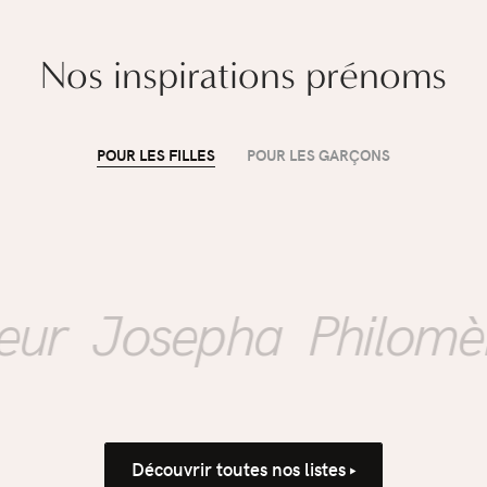
Nos inspirations prénoms
POUR LES FILLES
POUR LES GARÇONS
ÉDUCATION
Mon enfant rentre à
l'école : comment
r
Josepha
Philomène
accompagner la
propreté sans
Découvrir toutes nos listes