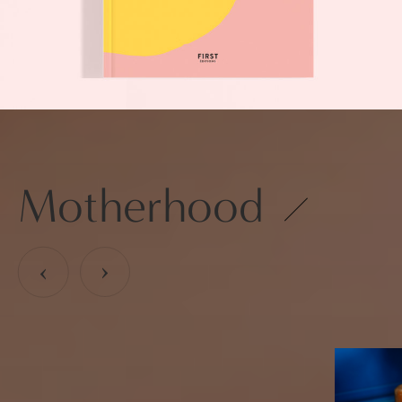
Motherhood
›
›