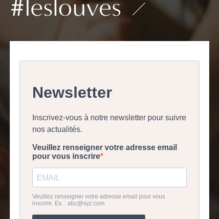
#leslouves