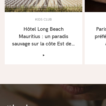
KIDS CLUB
Hôtel Long Beach
Pari
Mauritius : un paradis
préf
sauvage sur la côte Est de…
‣