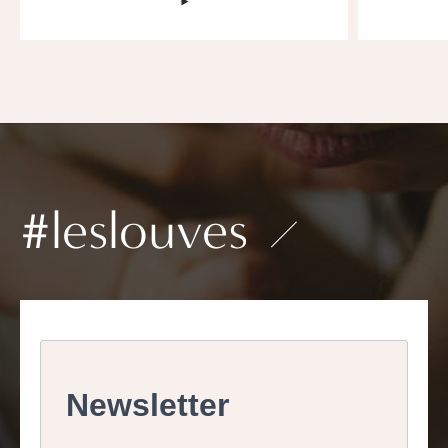
‣
#leslouves