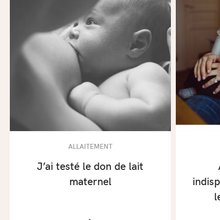
ALLAITEMENT
J’ai testé le don de lait
maternel
indis
l