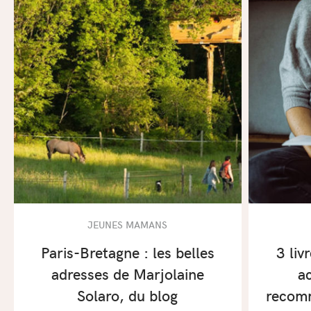
JEUNES MAMANS
Paris-Bretagne : les belles
3 liv
adresses de Marjolaine
a
Solaro, du blog
recomm