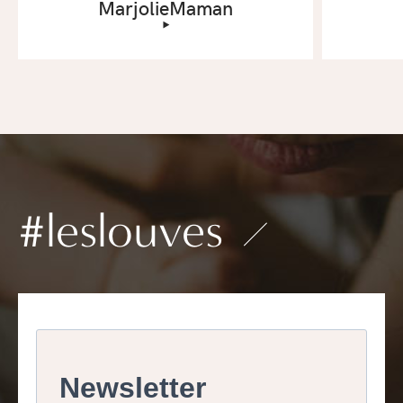
MarjolieMaman
‣
#leslouves