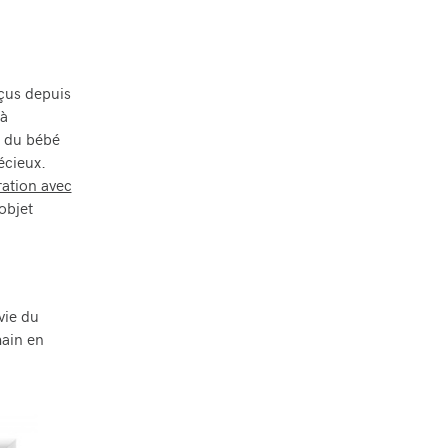
nçus depuis
 à
e du bébé
écieux.
tration avec
 objet
 vie du
main en