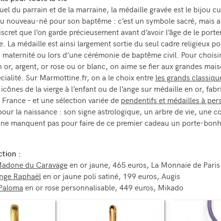
uel du parrain et de la marraine, la médaille gravée est le bijou cu
 au nouveau-né pour son baptême : c’est un symbole sacré, mais a
iscret que l’on garde précieusement avant d’avoir l’âge de le porte
. La médaille est ainsi largement sortie du seul cadre religieux po
la maternité ou lors d’une cérémonie de baptême civil. Pour choisi
 or, argent, or rose ou or blanc, on aime se fier aux grandes mai
écialité. Sur Marmottine.fr, on a le choix entre
les grands classiqu
icônes de la vierge à l’enfant ou de l’ange sur médaille en or, fab
 France – et une sélection variée de
pendentifs et médailles à per
r pour la naissance : son signe astrologique, un arbre de vie, une
 ne manquent pas pour faire de ce premier cadeau un porte-bonhe
ction :
Madone du Caravage
en or jaune, 465 euros, La Monnaie de Paris
ange Raphaël
en or jaune poli satiné, 199 euros, Augis
 Paloma
en or rose personnalisable, 449 euros, Mikado