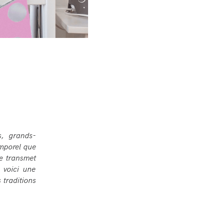
s, grands-
emporel que
se transmet
: voici une
 traditions