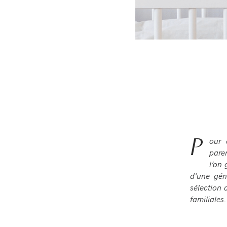
P
our 
paren
l’on
d’une géné
sélection 
familiales.