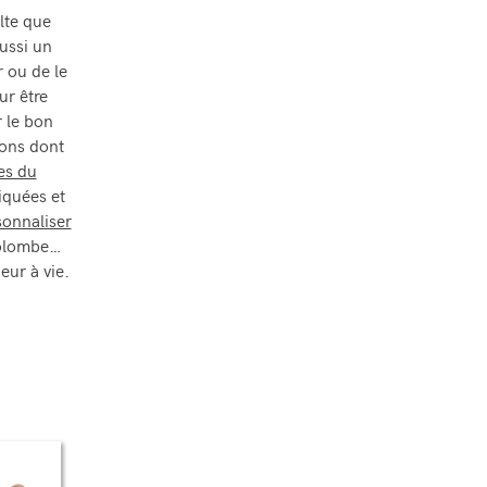
lte que
ussi un
r ou de le
ur être
r le bon
sons dont
es du
riquées et
sonnaliser
 colombe…
ur à vie.