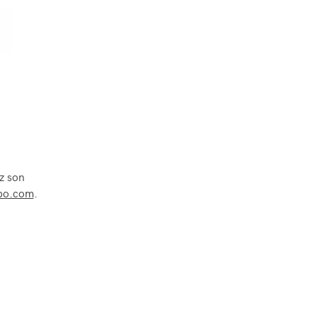
ez son
sbo.com
.