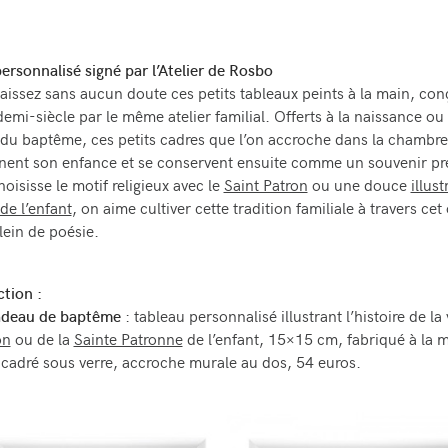
ersonnalisé signé par l’Atelier de Rosbo
issez sans aucun doute ces petits tableaux peints à la main, co
demi-siècle par le même atelier familial. Offerts à la naissance ou
 du baptême, ces petits cadres que l’on accroche dans la chambr
ent son enfance et se conservent ensuite comme un souvenir pr
oisisse le motif religieux avec le
Saint Patron
ou une douce
illus
de l’enfant
, on aime cultiver cette tradition familiale à travers cet
lein de poésie.
ction :
adeau de baptême
: tableau personnalisé illustrant l’histoire de la
on
ou de la
Sainte Patronne
de l’enfant, 15×15 cm, fabriqué à la 
cadré sous verre, accroche murale au dos, 54 euros.