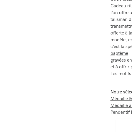
Cadeau rit
l’on offre
talisman d
transmettre
offerte à 
modèle, en
c’est la sp
baptême
– 
gravées en
et à offri
Les motifs
Notre séle
Médaille 
Médaille 
Pendentif