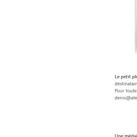
Le petit p
destinata
Pour toute
denis@ate
Une médail