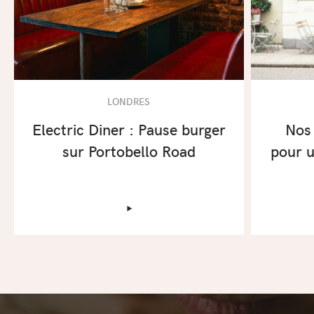
LONDRES
Electric Diner : Pause burger
Nos 
sur Portobello Road
pour 
‣