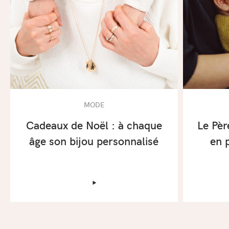
MODE
Cadeaux de Noël : à chaque
Le Pèr
âge son bijou personnalisé
en 
‣