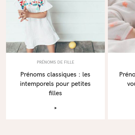
PRÉNOMS DE FILLE
Prénoms classiques : les
Préno
intemporels pour petites
vo
filles
‣