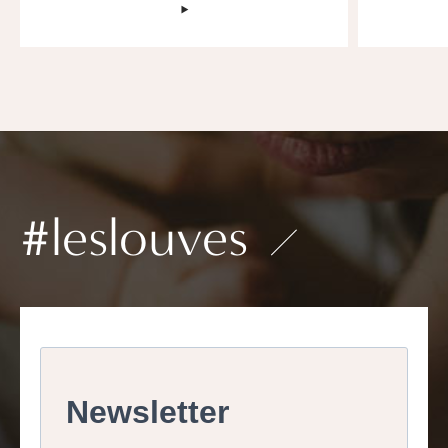
‣
#leslouves