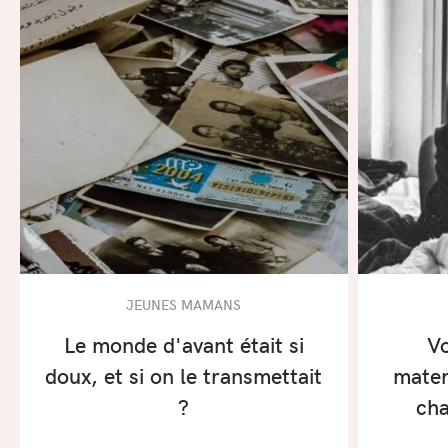
JEUNES MAMANS
Le monde d'avant était si
Vo
doux, et si on le transmettait
mater
?
cha