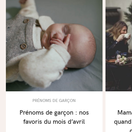
PRÉNOMS DE GARÇON
Prénoms de garçon : nos
Mama
favoris du mois d’avril
quand 