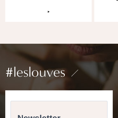
‣
#leslouves