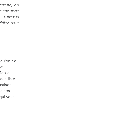
ernité, on
e retour de
: suivez la
tidien pour
 qu’on n’a
ne
Mais au
 la liste
 maison
de nos
 qui vous