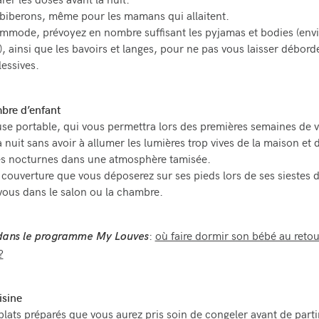
rer les doses avant la nuit.
 biberons, même pour les mamans qui allaitent.
mmode, prévoyez en nombre suffisant les pyjamas et bodies (envi
, ainsi que les bavoirs et langes, pour ne pas vous laisser déborde
lessives.
bre d’enfant
use portable, qui vous permettra lors des premières semaines de 
a nuit sans avoir à allumer les lumières trop vives de la maison et
es nocturnes dans une atmosphère tamisée.
 couverture que vous déposerez sur ses pieds lors de ses siestes d
vous dans le salon ou la chambre.
:
où faire dormir son bébé au retou
i dans le programme My Louves
?
isine
lats préparés que vous aurez pris soin de congeler avant de partir