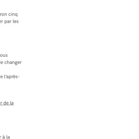
ron cinq
r par les
vous
 de changer
e l’après-
r de la
 à la