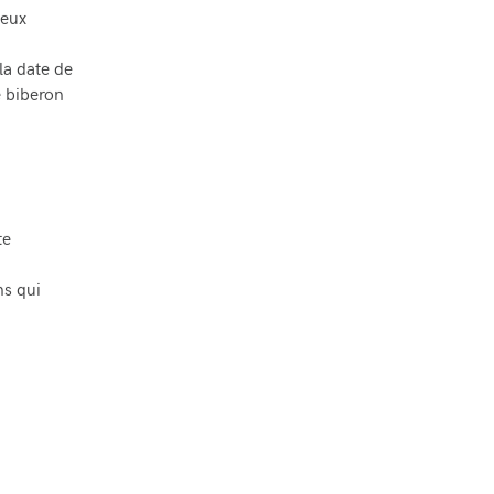
deux
la date de
e biberon
te
ns qui