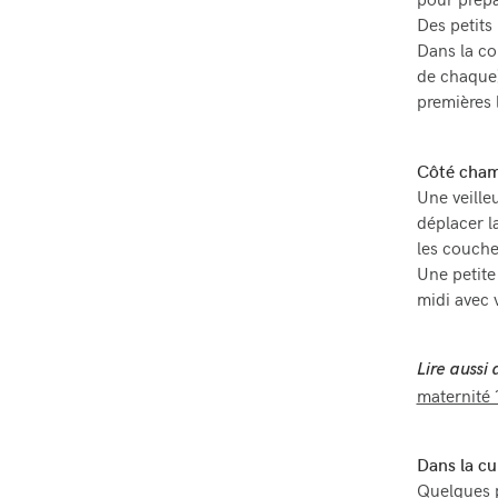
pour prépa
Des petits
Dans la co
de chaque)
premières 
Côté cham
Une veille
déplacer l
les couch
Une petite
midi avec 
Lire auss
maternité 
Dans la cu
Quelques p