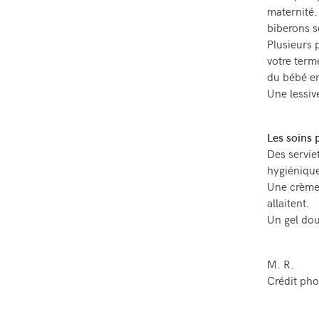
maternité.
biberons s
Plusieurs 
votre term
du bébé en
Une lessiv
Les soins
Des servie
hygiénique
Une crème 
allaitent.
Un gel dou
M. R.
Crédit pho