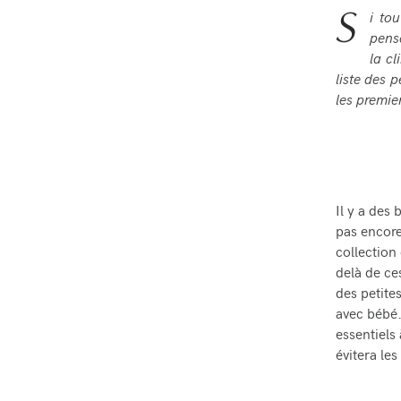
S
i to
pens
la cl
liste des 
les premie
Il y a des
pas encor
collectio
delà de ce
des petite
avec bébé
essentiels
évitera les