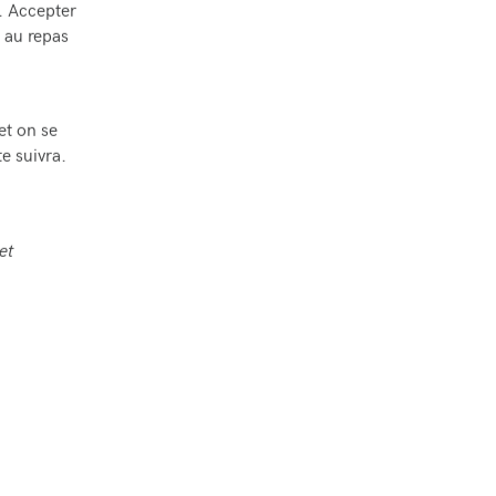
n. Accepter
r au repas
et on se
te suivra.
et