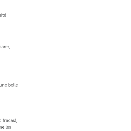
sité
parer,
 une belle
 fracas),
me les