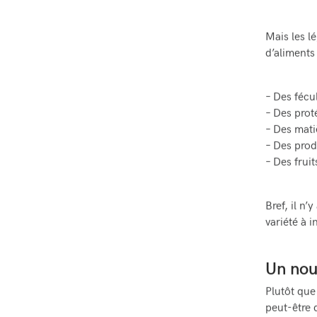
Mais les l
d’aliments
– Des fécul
– Des prot
– Des matiè
– Des prod
– Des frui
Bref, il n’
variété à i
Un nou
Plutôt que 
peut-être 