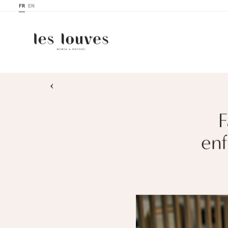
FR
EN
›
F
enf