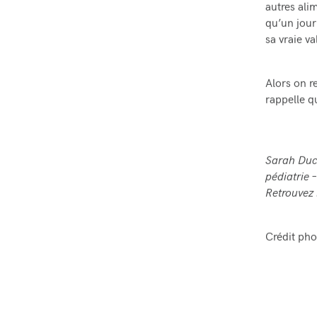
autres ali
qu’un jour
sa vraie v
Alors on r
rappelle qu
Sarah Duch
pédiatrie –
Retrouvez 
Crédit pho