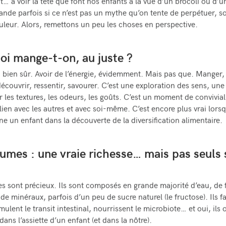
t… à voir la tête que font nos enfants à la vue d’un brocoli ou d’u
nde parfois si ce n’est pas un mythe qu’on tente de perpétuer, s
uleur. Alors, remettons un peu les choses en perspective.
oi mange-t-on, au juste ?
, bien sûr. Avoir de l’énergie, évidemment. Mais pas que. Manger, 
découvrir, ressentir, savourer. C’est une exploration des sens, une
r les textures, les odeurs, les goûts. C’est un moment de convivial
 lien avec les autres et avec soi-même. C’est encore plus vrai lors
 un enfant dans la découverte de la diversification alimentaire.
umes : une vraie richesse… mais pas seuls 
s sont précieux. Ils sont composés en grande majorité d’eau, de f
de minéraux, parfois d’un peu de sucre naturel (le fructose). Ils fa
imulent le transit intestinal, nourrissent le microbiote… et oui, ils 
dans l’assiette d’un enfant (et dans la nôtre).