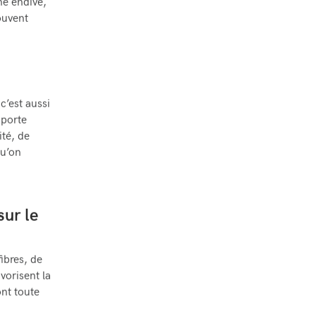
ne endive,
ouvent
c’est aussi
 porte
ité, de
qu’on
sur le
ibres, de
vorisent la
ont toute