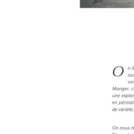
O
n l
so
son
Manger, c’
une explor
en périnat
de variété
On nous ré