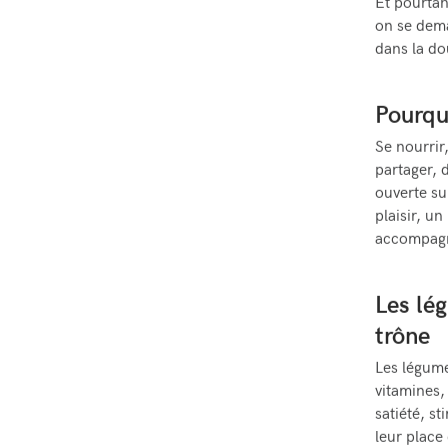
Et pourtan
on se dema
dans la do
Pourqu
Se nourrir
partager, 
ouverte su
plaisir, un
accompagne
Les lég
trône
Les légume
vitamines, 
satiété, st
leur place 