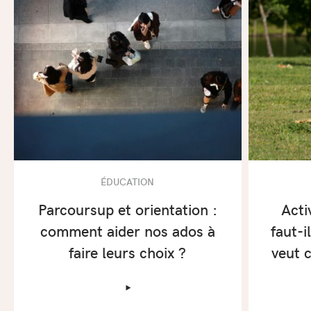
ÉDUCATION
Parcoursup et orientation :
Acti
comment aider nos ados à
faut-i
faire leurs choix ?
veut 
‣