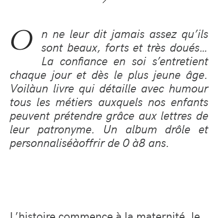
O
n ne leur dit jamais assez qu
’
ils
sont beaux, forts et tr
è
s dou
é
s…
La confiance en soi s
’
entretient
chaque jour et d
è
s le plus jeune
â
ge.
Voil
à
un livre qui d
é
taille avec humour
tous les m
é
tiers auxquels nos enfants
peuvent pr
é
tendre gr
â
ce aux lettres de
leur patronyme. Un album dr
ô
le et
personnalis
é
à
offrir de 0
à
8 ans.
L’histoire commence à la maternité, le