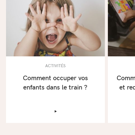
ACTIVITÉS
Comment occuper vos
Comme
enfants dans le train ?
et re
‣