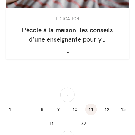
ÉDUCATION
L’école à la maison: les conseils
d’une enseignante pour y…
‣
›
1
…
8
9
10
11
12
13
14
…
37