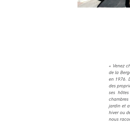
« Venez c
de la Berg
en 1976. D
des propri
ses hôtes
chambres 
jardin et 
hiver ou d
nous racon