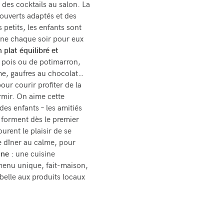
e des cocktails au salon. La
couverts adaptés et des
 petits, les enfants sont
onne chaque soir pour eux
plat équilibré et
s pois ou de potimarron,
me, gaufres au chocolat…
our courir profiter de la
ormir. On aime cette
des enfants – les amitiés
 forment dès le premier
urent le plaisir de se
de dîner au calme, pour
ine
: une cuisine
 menu unique, fait-maison,
t belle aux produits locaux