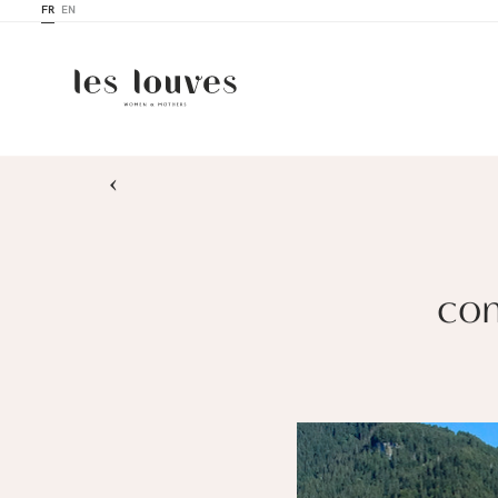
FR
EN
›
com