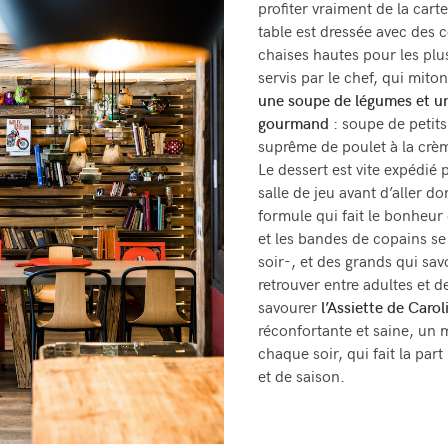
profiter vraiment de la cart
table est dressée avec des 
chaises hautes pour les plus
servis par le chef, qui mit
une soupe de légumes et un 
gourmand
: soupe de petit
suprême de poulet à la crè
Le dessert est vite expédié p
salle de jeu avant d’aller d
formule qui fait le bonheur 
et les bandes de copains se
soir-, et des grands qui savo
retrouver entre adultes et 
savourer
l’Assiette de Carol
réconfortante et saine, un
chaque soir, qui fait la par
et de saison.