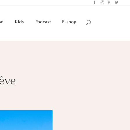
od
Kids
Podcast
E-shop
r
rêve