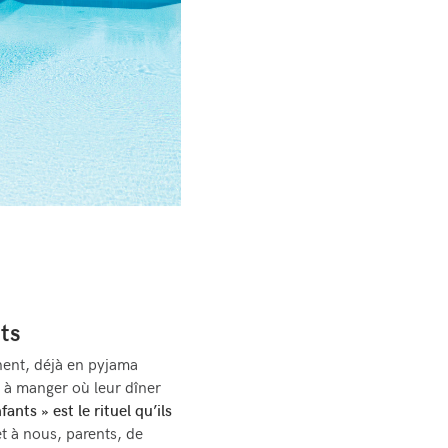
nts
nent, déjà en pyjama
le à manger où leur dîner
fants » est le rituel qu’ils
t à nous, parents, de