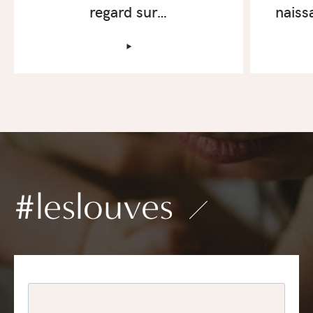
regard sur…
naiss
‣
#leslouves