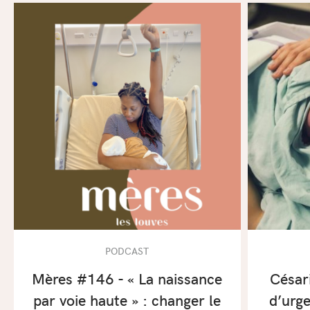
PODCAST
Mères #146 - « La naissance
César
par voie haute » : changer le
d’urg