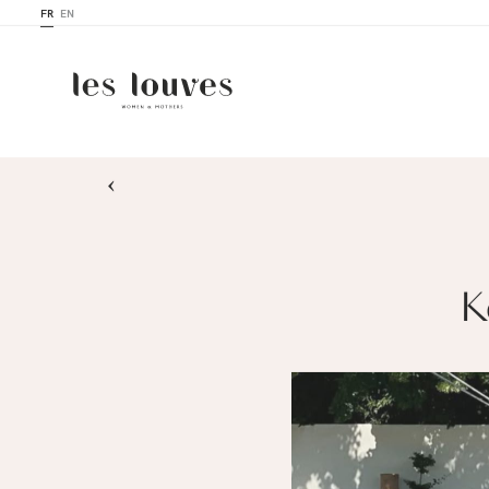
FR
EN
›
K