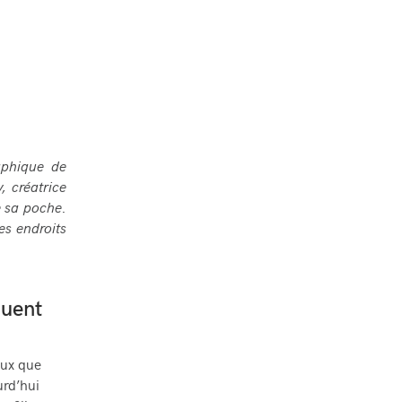
aphique de
, créatrice
e sa poche.
es endroits
quent
eux que
urd’hui