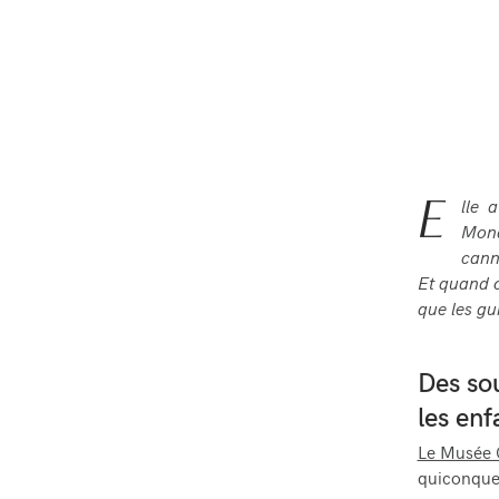
E
lle 
Mona
cann
Et quand o
que les gu
Des sou
les enf
Le Musée 
quiconque. 