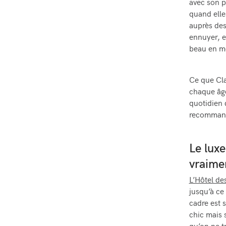
avec son pe
quand elles
auprès des
ennuyer, e
beau en mê
Ce que Cla
chaque âge
quotidien 
recommand
Le luxe
vraimen
L’Hôtel d
jusqu’à ce 
cadre est 
chic mais 