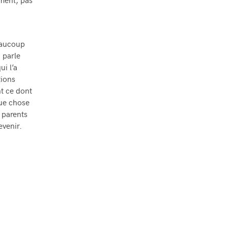
iment, pas
eaucoup
 parle
ui l’a
tions
nt ce dont
que chose
s parents
evenir.