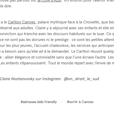
rouve pas partout sur
la Côte d’Azur
. Un endroit pour ralentir vra
le dire.
 a le
Carlton Cannes
, palace mythique face à la Croisette, que b
éservé aux adultes. Claire y a séjourné avec ses enfants et elle en
onviction qui tranche avec les discours habituels sur le luxe. Ce q
e ne sont pas les dorures ni le prestige : ce sont les petites atten
ur les plus jeunes, l’accueil chaleureux, les services qui anticipe
e a besoin sans qu’elle ait à le demander. Le Carlton réussit quel
e : allier élégance et convivialité sans que l’une écrase l’autre. Le
 Les enfants s’épanouissent. Tout le monde repart avec l’envie de r
Claire Kostianovsky sur Instagram : @on_dirait_le_sud
#adresses kids friendly
#sortir à Cannes