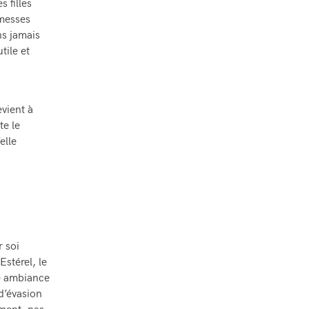
 filles
omesses
ns jamais
tile et
evient à
te le
elle
r soi
Estérel, le
ne ambiance
d’évasion