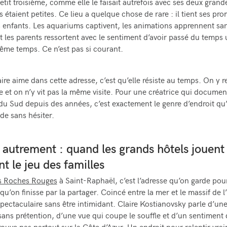
tit troisième, comme elle le faisait autrefois avec ses deux grandes
 étaient petites. Ce lieu a quelque chose de rare : il tient ses pr
 enfants. Les aquariums captivent, les animations apprennent sa
t les parents ressortent avec le sentiment d’avoir passé du temps u
me temps. Ce n’est pas si courant.
ire aime dans cette adresse, c’est qu’elle résiste au temps. On y r
 et on n’y vit pas la même visite. Pour une créatrice qui documen
du Sud depuis des années, c’est exactement le genre d’endroit qu’
e sans hésiter.
 autrement : quand les grands hôtels jouent
t le jeu des familles
es Roches Rouges
à Saint-Raphaël, c’est l’adresse qu’on garde pou
qu’on finisse par la partager. Coincé entre la mer et le massif de l’
spectaculaire sans être intimidant. Claire Kostianovsky parle d’u
sans prétention, d’une vue qui coupe le souffle et d’un sentiment 