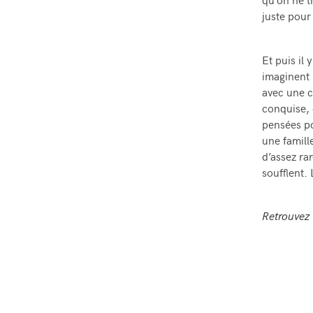
qu’on ne t
juste pour 
Et puis il y
imaginent r
avec une c
conquise, c
pensées po
une famill
d’assez rar
soufflent.
Retrouvez 