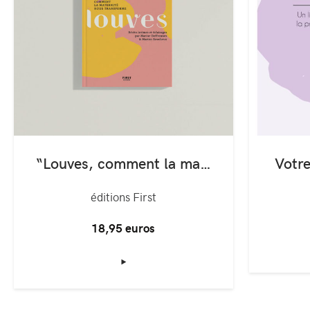
“Louves, comment la maternité nous transforme”
Votre
éditions First
18,95 euros
‣