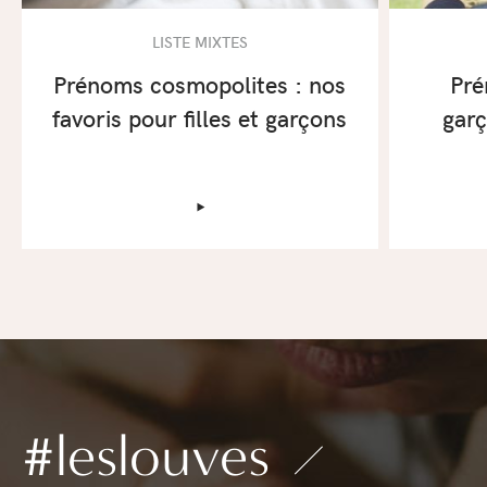
LISTE MIXTES
Prénoms cosmopolites : nos
Pré
favoris pour filles et garçons
garç
‣
#leslouves