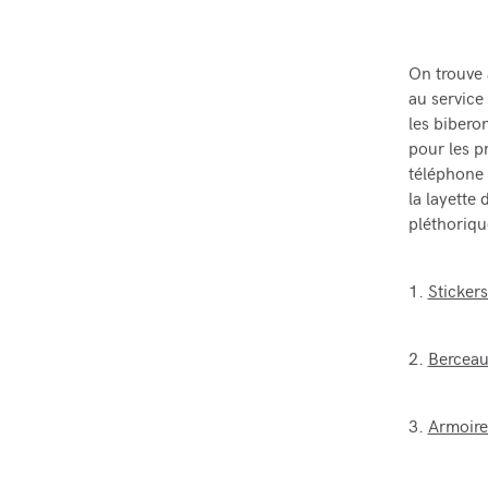
On trouve 
au service
les biber
pour les p
téléphone 
la layette 
pléthoriq
1.
Sticker
2.
Berceau
3.
Armoire