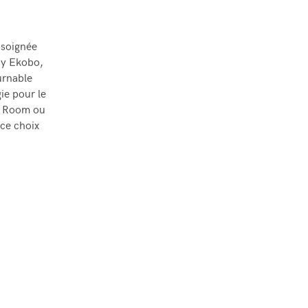
 soignée
by Ekobo,
urnable
ie pour le
ig Room ou
 ce choix