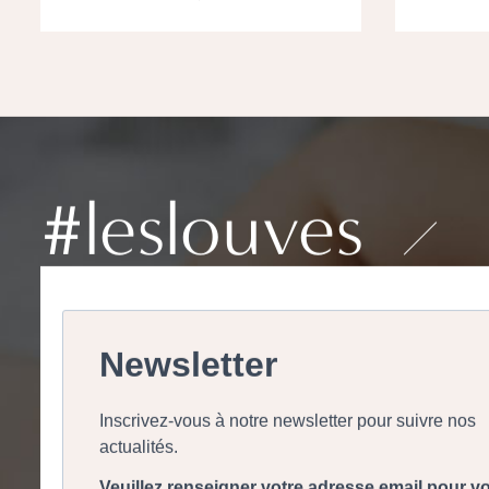
‣
#leslouves