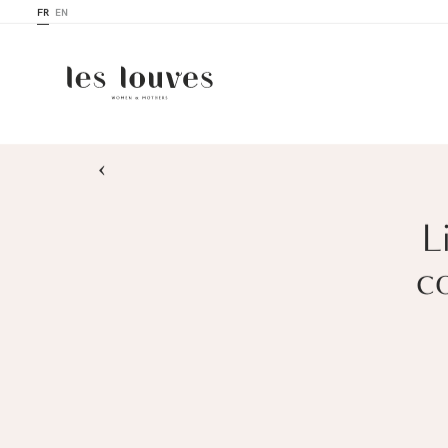
FR
EN
›
L
c