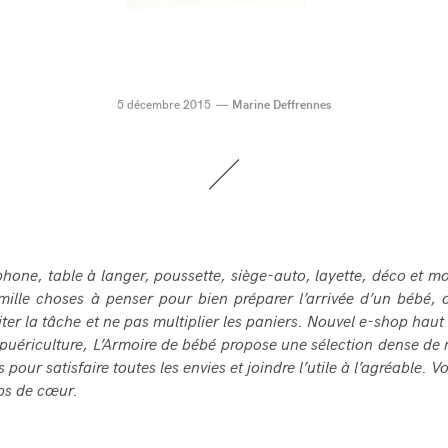
5 décembre 2015
Marine Deffrennes
hone, table
à
langer, poussette, si
è
ge-auto, layette, d
é
co et mo
mille choses
à
penser pour bien pr
é
parer l
’
arriv
é
e d
’
un b
é
b
é
, 
iter la t
â
che et ne pas multiplier les paniers. Nouvel e-shop ha
 pu
é
riculture, L
’
Armoire de b
é
b
é
propose une s
é
lection dense de
 pour satisfaire toutes les envies et joindre l
’
utile
à
l
’
agr
é
able. Vo
ps de c
œ
ur.