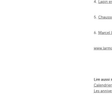
4.
Lapin e
5.
Chausso
6.
Marcel 
www.larm
Lire aussi
Calendrier
Les annive