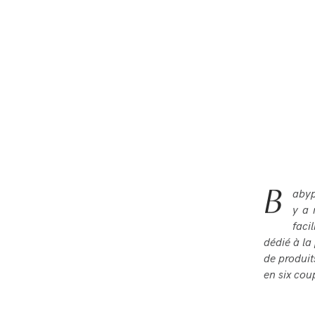
B
abyp
y a 
facil
d
é
di
é à
la
de produits
en six cou