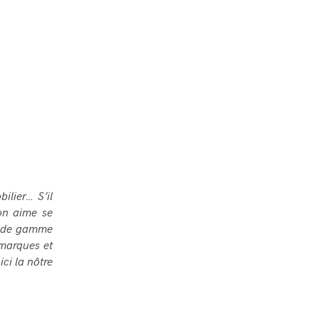
bilier
…
S
’
il
on aime se
ut de gamme
 marques et
ici la n
ô
tre