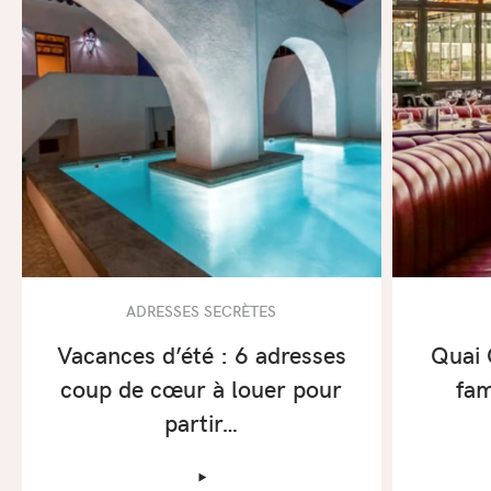
ADRESSES SECRÈTES
Vacances d’été : 6 adresses
Quai 
coup de cœur à louer pour
fam
partir…
‣