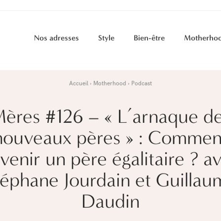
Nos adresses
Style
Bien-être
Motherho
Accueil
Motherhood
Podcast
ères #126 – « L’arnaque d
nouveaux pères » : Commen
venir un père égalitaire ? a
téphane Jourdain et Guillau
Daudin