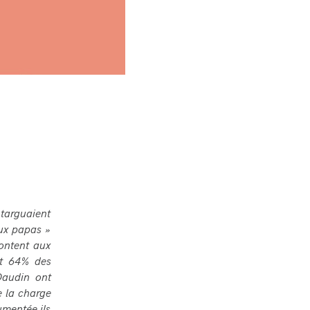
 targuaient
aux papas »
rontent aux
et 64% des
Daudin ont
e la charge