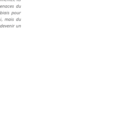
umentée ils
tenaces du
 biais pour
ui, mais du
 devenir un