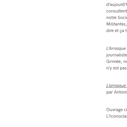
d’aujourd’
consultent
notre Soci
Militantes
dire et ça
L’Arnaque
journalist
Grimée, no
n’y est pa
L’arnaque
par Antoin
Ouvrage ci
L’Iconocla