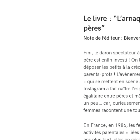
Le livre : “
L’arna
pères”
Note de l’éditeur : Bienve
Fini, le daron spectateur 
père est enfin investi ! On
déposer les petits à la crèc
parents-profs ! L’avèneme
» qui se mettent en scène 
Instagram a fait naître l’
égalitaire entre pères et m
un peu… car, curieusemen
femmes racontent une tout 
En France, en 1986, les f
activités parentales » liée