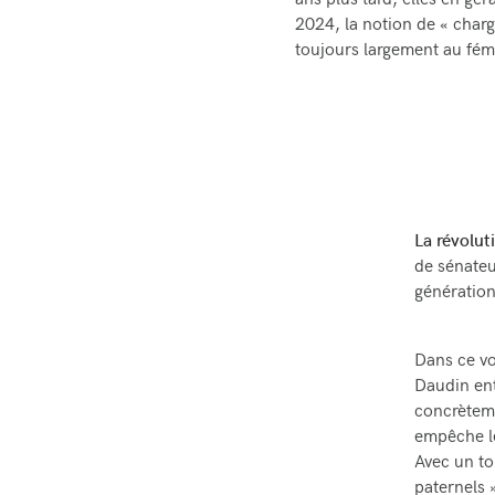
ans plus tard, elles en gé
2024, la notion de « char
toujours largement au fém
La révolut
de sénateu
génération
Dans ce vo
Daudin ent
concrèteme
empêche le
Avec un to
paternels 