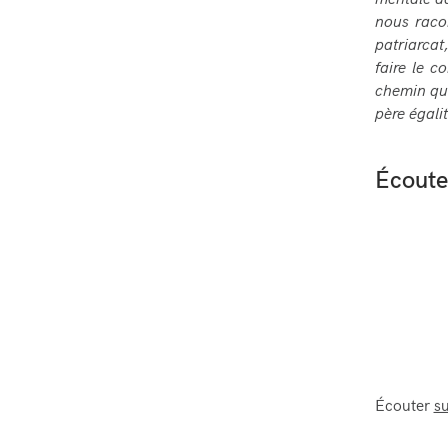
mentale da
nous raco
patriarcat
faire le c
chemin qu’
père égali
Écouter
Écouter
su