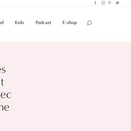
od
Kids
Podcast
E-shop
es
t
vec
me