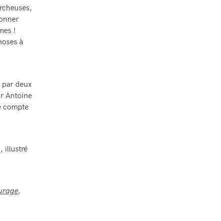
ercheuses,
ionner
mes !
hoses à
 par deux
r Antoine
le compte
n
, illustré
urage
,