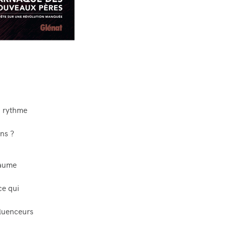
n rythme
ins ?
laume
ce qui
fluenceurs