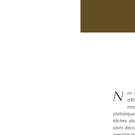
N
os 
d’ê
mod
statistiq
tâches do
alors déci