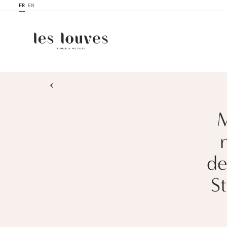
FR
EN
›
M
de
S