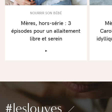
NOURRIR SON BÉBÉ
Mères, hors-série : 3
Mè
épisodes pour un allaitement
Caro
libre et serein
idylliq
‣
#leslouves