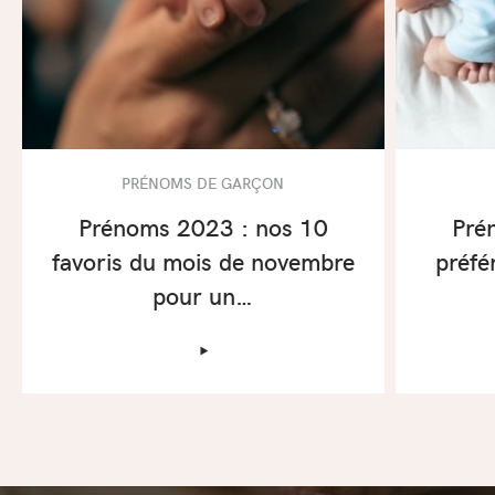
PRÉNOMS DE GARÇON
Prénoms 2023 : nos 10
Pré
favoris du mois de novembre
préfé
pour un…
‣