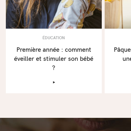
ÉDUCATION
Première année : comment
Pâques
éveiller et stimuler son bébé
une
?
‣