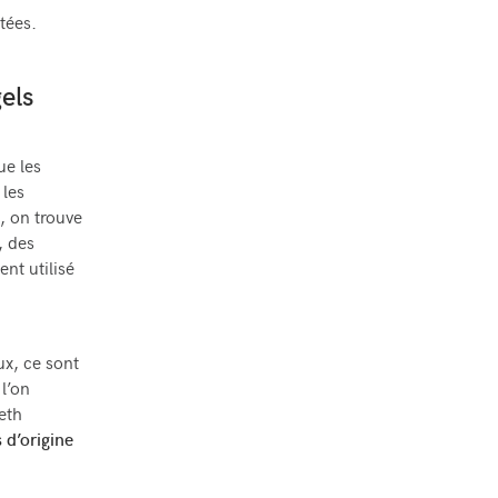
tées.
gels
ue les
 les
, on trouve
, des
nt utilisé
ux, ce sont
l’on
eth
 d’origine