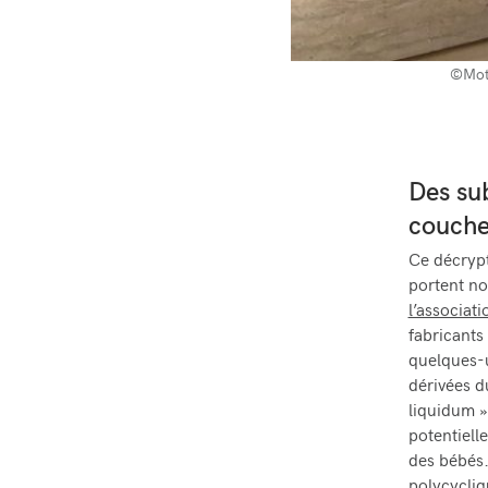
©Mot
Des su
couche
Ce décrypt
portent no
l’associat
fabricants
quelques-u
dérivées du
liquidum »
potentiell
des bébés.