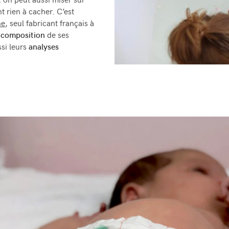
, on peut aussi miser sur
t rien à cacher. C’est
ne
, seul fabricant français à
a
composition
de ses
ssi leurs
analyses