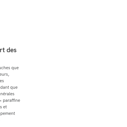
rt des
ouches que
eurs,
es
ndant que
nérales
« paraffine
s et
oppement
s