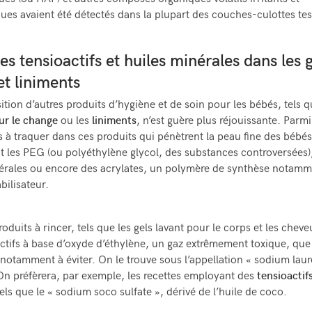
ues (ou HAP) et autres composés organiques volatils irritants et
ues avaient été détectés dans la plupart des couches-culottes tes
les tensioactifs et huiles minérales dans les 
et liniments
tion d’autres produits d’hygiène et de soin pour les bébés, tels q
ur le change
ou les
liniments
, n’est guère plus réjouissante. Parmi
 à traquer dans ces produits qui pénètrent la peau fine des bébés
les PEG (ou polyéthylène glycol, des substances controversées)
érales ou encore des acrylates, un polymère de synthèse notamme
ilisateur.
oduits à rincer, tels que les gels lavant pour le corps et les cheve
actifs à base d’oxyde d’éthylène, un gaz extrêmement toxique, que 
notamment à éviter. On le trouve sous l’appellation « sodium laur
 On préfèrera, par exemple, les recettes employant des
tensioactifs
tels que le « sodium soco sulfate », dérivé de l’huile de coco.