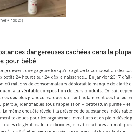
herKindBlog
bstances dangereuses cachées dans la plupa
s pour bébé
age devient une gageure lorsqu’il s’agit de la composition des c
s petits 24 heures sur 24 dès la naissance… En janvier 2017 d’aill
ion 60 millions de consommateurs
déplorait le manque de clarté d
 quant à
la véritable composition de leurs produits
. On sait cepe
nes des plus grandes marques utilisent notamment des huiles mi
 pétrole, identifiables sous l’appellation « petrolatum purifié » et 
. La même enquête révélait la présence de substances indésirable
ement toxiques pour les organismes immatures et en plein dével
 Traces de glyphosate, de dioxines, d’hydrocarbures aromatique