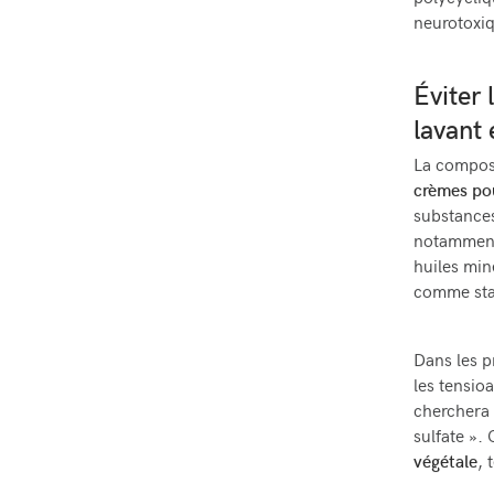
polycycliq
neurotoxiq
Éviter 
lavant 
La composi
crèmes po
substances
notamment 
huiles min
comme stab
Dans les pr
les tensio
cherchera 
sulfate ».
végétale
, 