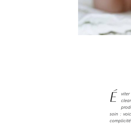
É
viter
clea
prod
soin : voi
complicité