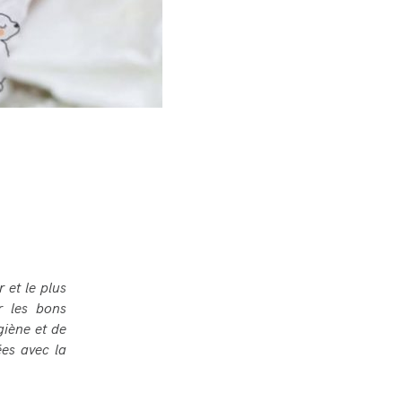
r et le plus
r les bons
giène et de
ées avec la