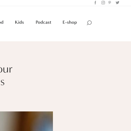
od
Kids
Podcast
E-shop
our
s